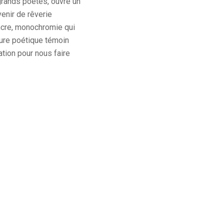
grands poètes, ouvre un
enir de rêverie
encre, monochromie qui
iture poétique témoin
ration pour nous faire