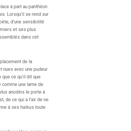
lace à part au panthéon
s. Lorsqu’il se rend sur
ète, d’une sensibilité
rniers et ses plus
rassemblés dans cet
placement de la
 et nues avec une pudeur
 que ce qu’il dit que
nte comme une lame de
plus anodins le porte à
st, de ce qui a l’air de ne
onne à ses haïkus toute