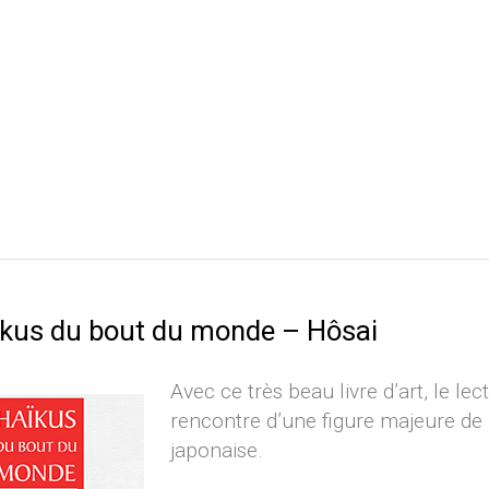
aïkus du bout du monde – Hôsai
Avec ce très beau livre d’art, le lec
rencontre d’une figure majeure de 
japonaise.