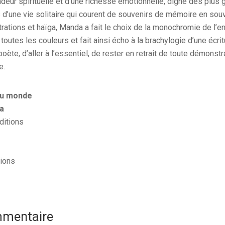
deur spirituelle et d’une richesse émotionnelle, digne des plus 
d’une vie solitaire qui courent de souvenirs de mémoire en souv
trations et haïga, Manda a fait le choix de la monochromie de l’
 toutes les couleurs et fait ainsi écho à la brachylogie d’une écr
 poète, d’aller à l’essentiel, de rester en retrait de toute démonst
e.
du monde
a
ditions
tions
mmentaire