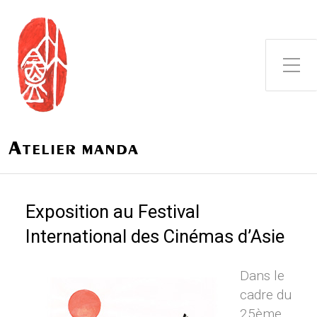
Toggle Side Menu
A
TELIER MANDA
Exposition au Festival
International des Cinémas d’Asie
Dans le
cadre du
25ème